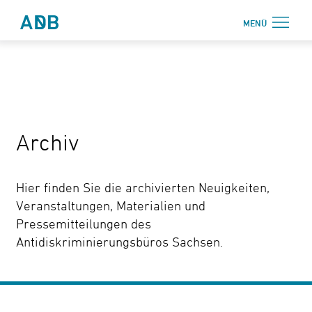
Zum Hauptmenü
Zum Hauptinhalt
MENÜ
Antidiskriminierungsbüro Sachsen e.V.
Login
Onlinebereich
Aktuelles
Archiv
Beratung
Weiterbildung
Hier finden Sie die archivierten Neuigkeiten,
Information
Veranstaltungen, Materialien und
Pressemitteilungen des
↗ Nadis
Antidiskriminierungsbüros Sachsen.
Über uns
Kontakt