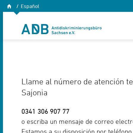
Zum Hauptmenü
Zum Hauptinhalt
Startseite
Español
Antidiskriminierungsbüro Sachsen e.V.
Llame al número de atención tel
Sajonia
0341 306 907 77
o escriba un mensaje de correo elect
Estamos a su disposición por teléfono d