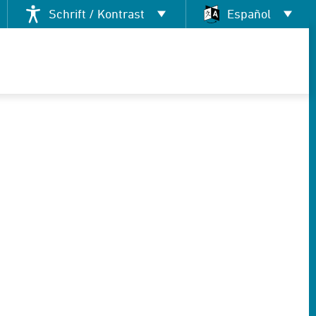
Schrift / Kontrast
Español
Deutsch
Kontrast ändern
العربية
English
Français
Pусский
Tiếng Việt
Español
فارسی