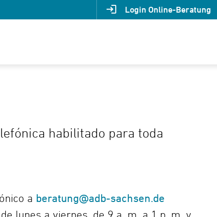
Login Online-Beratung
efónica habilitado para toda
rónico a
beratung@adb-sachsen.de
e lunes a viernes, de 9 a. m. a 1 p. m. y