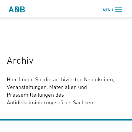
Zum Hauptmenü
Zum Hauptinhalt
MENÜ
Antidiskriminierungsbüro Sachsen e.V.
Login
Onlinebereich
Aktuelles
Archiv
Beratung
Weiterbildung
Hier finden Sie die archivierten Neuigkeiten,
Information
Veranstaltungen, Materialien und
Pressemitteilungen des
↗ Nadis
Antidiskriminierungsbüros Sachsen.
Über uns
Kontakt