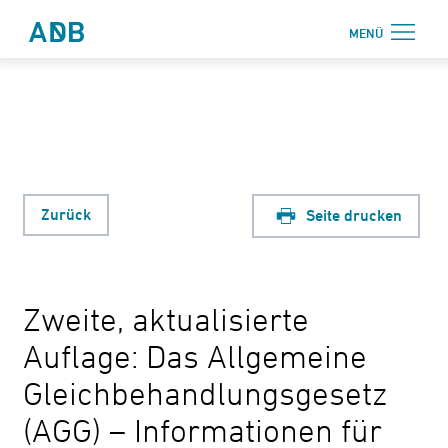
Zum Hauptmenü
Zum Hauptinhalt
MENÜ
Antidiskriminierungsbüro Sachsen e.V.
Login
Onlinebereich
Aktuelles
Beratung
Zurück
Seite drucken
Weiterbildung
Information
Zweite, aktualisierte
↗ Nadis
Auflage: Das Allgemeine
Über uns
Gleichbehandlungsgesetz
Kontakt
(AGG) – Informationen für