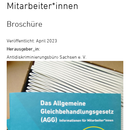
Mitarbeiter*innen
Kontrast
ändern
Broschüre
Schrift
Veröffentlicht: April 2023
vergrößern
Herausgeber_in:
Antidiskriminierungsbüro Sachsen e. V.
Leichte
Sprache
DGS
Suche