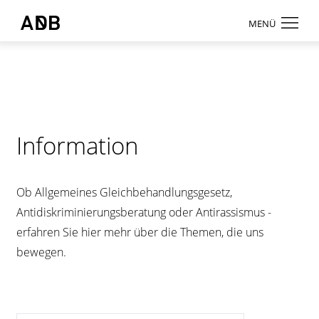
Zum Hauptmenü
Zum Hauptinhalt
MENÜ
Antidiskriminierungsbüro Sachsen e.V.
Login
Onlinebereic
Aktuelles
Information
Beratung
Weiterbildun
Ob Allgemeines Gleichbehandlungsgesetz,
Information
Antidiskriminierungsberatung oder Antirassismus -
erfahren Sie hier mehr über die Themen, die uns
↗ Nadis
bewegen.
Über uns
Kontakt