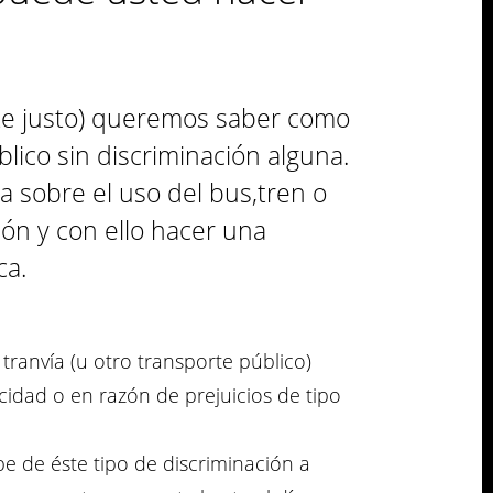
ትግርኛ
orte justo) queremos saber como
lico sin discriminación alguna.
 sobre el uso del bus,tren o
ón y con ello hacer una
ca.
 tranvía (u otro transporte público)
cidad o en razón de prejuicios de tipo
be de éste tipo de discriminación a