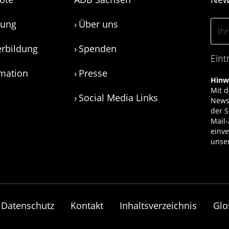
tung
Über uns
erbildung
Spenden
Eint
rmation
Presse
Hinw
Mit d
Social Media Links
Newsl
der S
Mail-
einve
unse
Datenschutz
Kontakt
Inhaltsverzeichnis
Glo