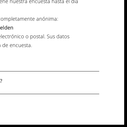
ene nuestra encuesta hasta el día
a completamente anónima:
melden
electrónico o postal. Sus datos
a de encuesta.
?