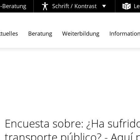
e-Beratung
Schrift / Kontrast
Le
iminación en el transporte público? - Aquí puede ust
Kontrast ändern
tuelles
Beratung
Weiterbildung
Informatio
Schrift vergrößern
Encuesta sobre: ¿Ha sufrido
transporte público? - Aquí