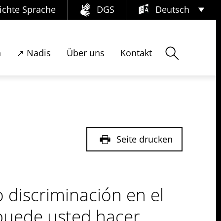
ichte Sprache
DGS
Deutsch
ed hacer parte de ésta encuesta
Deutsch
Suchen
n
↗ Nadis
Über uns
Kontakt
العربية
English
Français
Pусский
Seite drucken
Tiếng Việt
Español
 discriminación en el
فارسی
 puede usted hacer