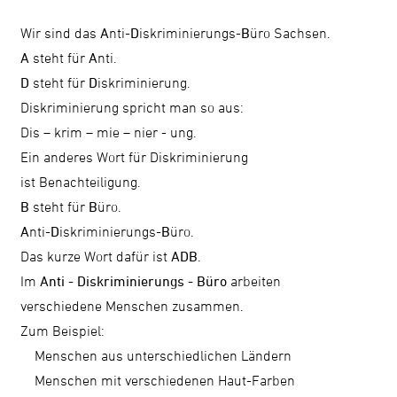
Wir sind das
A
nti-
D
iskriminierungs-
B
üro Sachsen.
A
steht für
A
nti.
D
steht für
D
iskriminierung.
Diskriminierung spricht man so aus:
Dis – krim – mie – nier - ung.
Ein anderes Wort für Diskriminierung
ist Benachteiligung.
B
steht für
B
üro.
A
nti-
D
iskriminierungs-
B
üro.
Das kurze Wort dafür ist
ADB
.
Im
Anti - Diskriminierungs ­- Büro
arbeiten
verschiedene Menschen zusammen.
Zum Beispiel:
Menschen aus unterschiedlichen Ländern
Menschen mit verschiedenen Haut-Farben