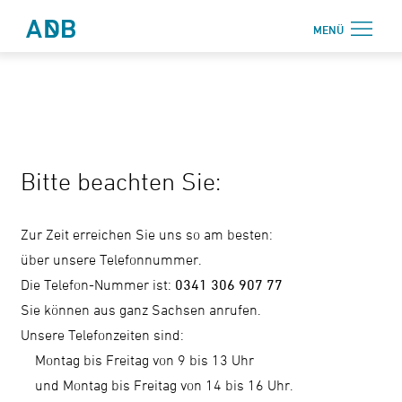
Zum Hauptmenü
Zum Hauptinhalt
MENÜ
Antidiskriminierungsbüro Sachsen e.V.
Login
Onlinebereich
Aktuelles
Bitte beachten Sie:
Beratung
Weiterbildung
Zur Zeit erreichen Sie uns so am besten:
Information
über unsere Telefonnummer.
Die Telefon-Nummer ist:
0341 306 907 77
↗ Nadis
Sie können aus ganz Sachsen anrufen.
Über uns
Unsere Telefonzeiten sind:
Montag bis Freitag von 9 bis 13 Uhr
Kontakt
und Montag bis Freitag von 14 bis 16 Uhr.