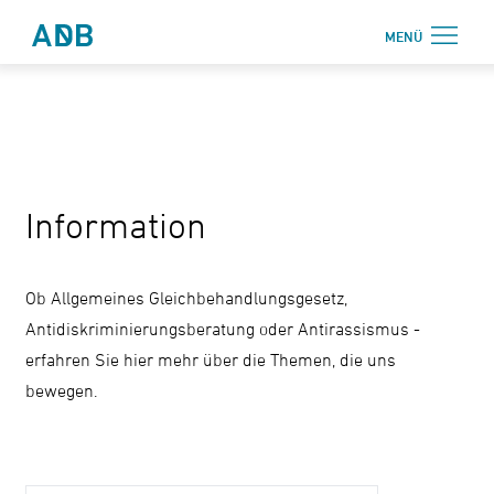
Zum Hauptmenü
Zum Hauptinhalt
MENÜ
Antidiskriminierungsbüro Sachsen e.V.
Login
Onlinebereich
Aktuelles
Information
Beratung
Weiterbildung
Ob Allgemeines Gleichbehandlungsgesetz,
Information
Antidiskriminierungsberatung oder Antirassismus -
erfahren Sie hier mehr über die Themen, die uns
↗ Nadis
bewegen.
Über uns
Kontakt