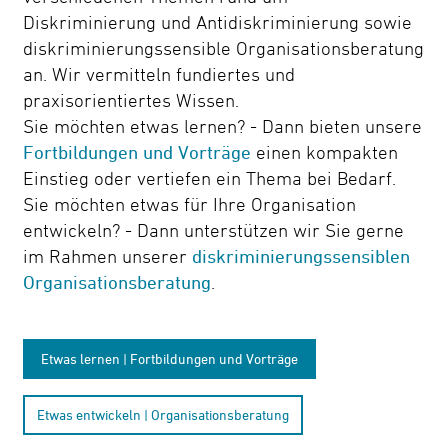
Diskriminierung und Antidiskriminierung sowie
Kontrast
diskriminierungssensible Organisationsberatung
ändern
an. Wir vermitteln fundiertes und
praxisorientiertes Wissen.
Sie möchten etwas lernen? - Dann bieten unsere
Schrift
Fortbildungen und Vorträge
einen kompakten
vergrößern
Einstieg oder vertiefen ein Thema bei Bedarf.
Sie möchten etwas für Ihre Organisation
entwickeln? - Dann unterstützen wir Sie gerne
Leichte
im Rahmen unserer
diskriminierungssensiblen
Sprache
Organisationsberatung
.
DGS
Etwas lernen | Fortbildungen und Vorträge
Etwas entwickeln | Organisationsberatung
Suche