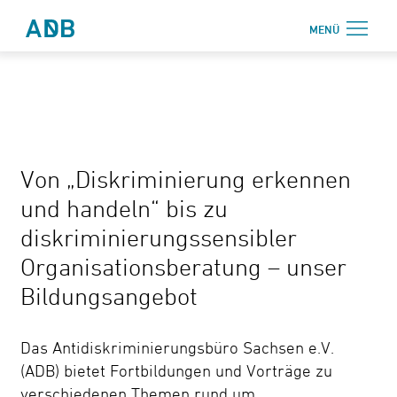
Zum Hauptmenü
Zum Hauptinhalt
MENÜ
Antidiskriminierungsbüro Sachsen e.V.
Login
Onlinebereich
Aktuelles
Von „Diskriminierung erkennen
Beratung
und handeln“ bis zu
Weiterbildung
diskriminierungssensibler
Information
Organisationsberatung – unser
Bildungsangebot
↗ Nadis
Über uns
Das Antidiskriminierungsbüro Sachsen e.V.
Kontakt
(ADB) bietet Fortbildungen und Vorträge zu
verschiedenen Themen rund um