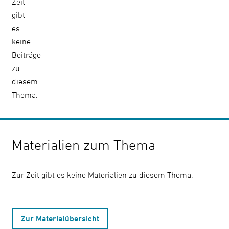
Zeit
gibt
Kontrast
es
ändern
keine
Beiträge
zu
Schrift
diesem
vergrößern
Thema.
Leichte
Sprache
Materialien zum Thema
DGS
Zur Zeit gibt es keine Materialien zu diesem Thema.
Suche
Zur Materialübersicht