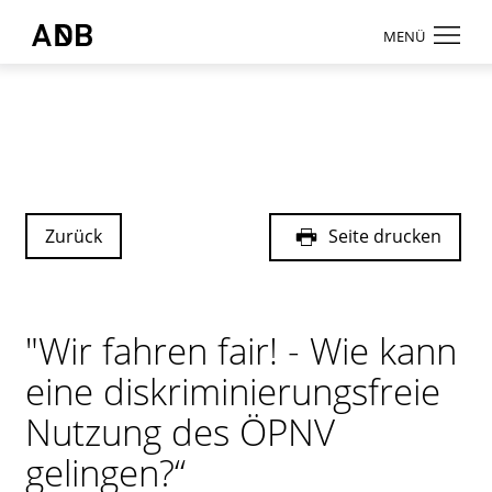
Zum Hauptmenü
Zum Hauptinhalt
MENÜ
Antidiskriminierungsbüro Sachsen e.V.
Login
Onlinebereic
Aktuelles
Beratung
Zurück
Seite drucken
Weiterbildun
Information
"Wir fahren fair! - Wie kann
↗ Nadis
eine diskriminierungsfreie
Über uns
Nutzung des ÖPNV
Kontakt
gelingen?“