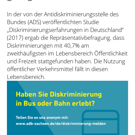
Kontrast
In der von der Antidiskriminierungsstelle des
ändern
Bundes (ADS) veröffentlichten Studie
„Diskriminierungserfahrungen in Deutschland“
Schrift
(2017) ergab die Repräsentativbefragung, dass
vergrößern
Diskriminierungen mit 40,7% am
zweithäufigsten im Lebensbereich Öffentlichkeit
und Freizeit stattgefunden haben. Die Nutzung
Leichte
öffentlicher Verkehrsmittel fällt in diesen
Sprache
Lebensbereich.
DGS
Suche