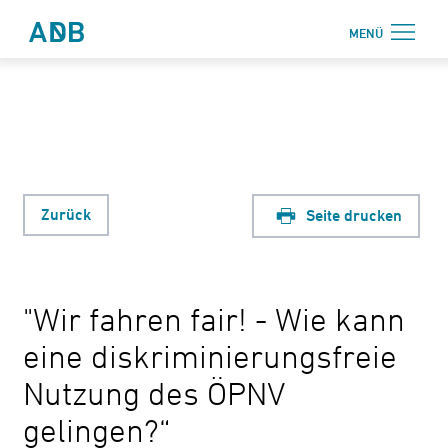
Zum Hauptmenü
Zum Hauptinhalt
MENÜ
Antidiskriminierungsbüro Sachsen e.V.
Login
Onlinebereich
Aktuelles
Beratung
Zurück
Seite drucken
Weiterbildung
Information
"Wir fahren fair! - Wie kann
↗ Nadis
eine diskriminierungsfreie
Über uns
Nutzung des ÖPNV
Kontakt
gelingen?“