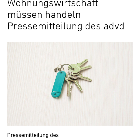
Wohnungswirtschaft
müssen handeln -
Kontrast
ändern
Pressemitteilung des advd
Schrift
vergrößern
Leichte
Sprache
DGS
Suche
Pressemitteilung des