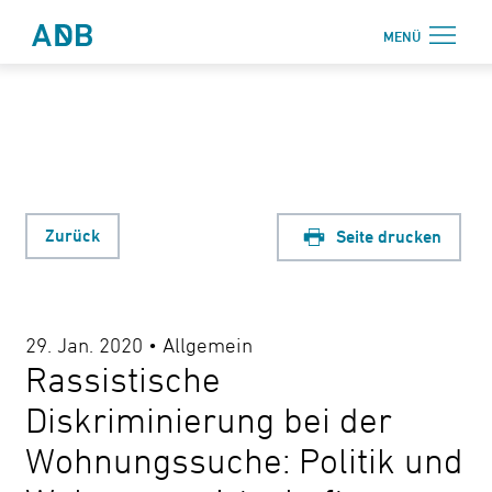
Zum Hauptmenü
Zum Hauptinhalt
MENÜ
Antidiskriminierungsbüro Sachsen e.V.
Login
Onlinebereich
Aktuelles
Beratung
Zurück
Seite drucken
Weiterbildung
Information
29. Jan. 2020 • Allgemein
↗ Nadis
Rassistische
Über uns
Diskriminierung bei der
Wohnungssuche: Politik und
Kontakt