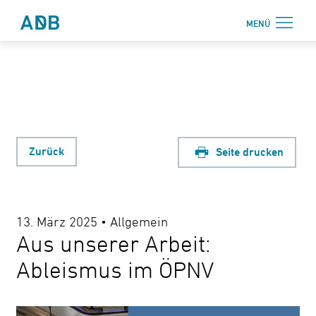
Zum Hauptmenü
Zum Hauptinhalt
MENÜ
Antidiskriminierungsbüro Sachsen e.V.
Login
Onlinebereich
Aktuelles
Beratung
Zurück
Seite drucken
Weiterbildung
Information
13. März 2025 • Allgemein
↗ Nadis
Aus unserer Arbeit:
Über uns
Ableismus im ÖPNV
Kontakt