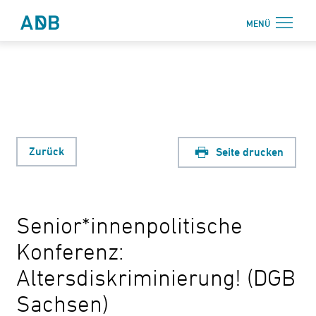
Zum Hauptmenü
Zum Hauptinhalt
MENÜ
Antidiskriminierungsbüro Sachsen e.V.
Login
Onlinebereich
Aktuelles
Beratung
Zurück
Seite drucken
Weiterbildung
Information
Senior*innenpolitische
↗ Nadis
Konferenz:
Über uns
Altersdiskriminierung! (DGB
Kontakt
Sachsen)