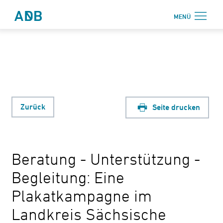
Zum Hauptmenü
Zum Hauptinhalt
MENÜ
Antidiskriminierungsbüro Sachsen e.V.
Login
Onlinebereich
Aktuelles
Beratung
Zurück
Seite drucken
Weiterbildung
Information
Beratung - Unterstützung -
↗ Nadis
Begleitung: Eine
Über uns
Plakatkampagne im
Kontakt
Landkreis Sächsische