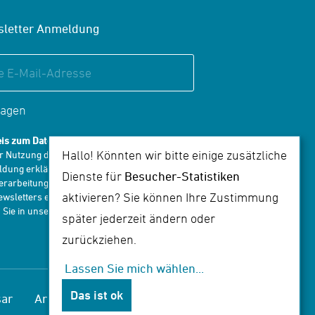
letter Anmeldung
ragen
is zum Datenschutz:
Hallo! Könnten wir bitte einige zusätzliche
er Nutzung des Formulars zur Newsletter-
dung erklären Sie sich mit der Speicherung
Dienste für
Besucher-Statistiken
erarbeitung Ihrer E-Mail-Adresse zum Erhalt
aktivieren? Sie können Ihre Zustimmung
wsletters einverstanden. Alle Infos dazu
 Sie in unserer
Datenschutzerklärung
.
später jederzeit ändern oder
zurückziehen.
Lassen Sie mich wählen
...
Das ist ok
sar
Archiv