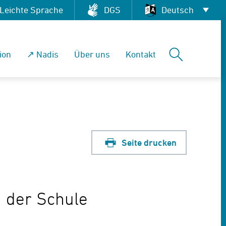
Leichte Sprache
DGS
Deutsch
Deutsch
Suchen
ion
↗ Nadis
Über uns
Kontakt
العربية
English
Français
Pусский
Seite drucken
Tiếng Việt
Español
 der Schule
فارسی