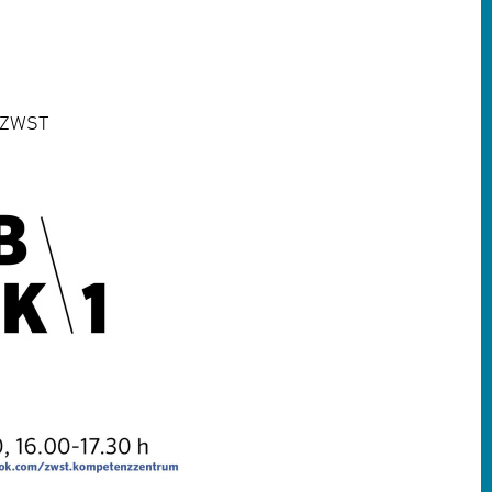
ትግርኛ
- ZWST