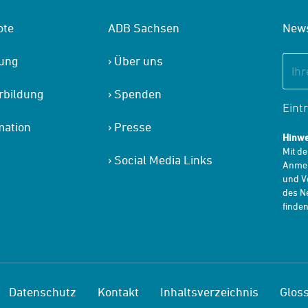
ote
ADB Sachsen
News
tung
Über uns
rbildung
Spenden
Eint
mation
Presse
Hinwe
Mit d
Social Media Links
Anmel
und V
des Ne
finden
Datenschutz
Kontakt
Inhaltsverzeichnis
Glos