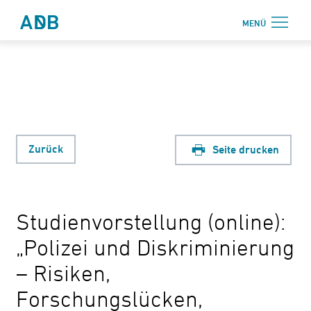
Zum Hauptmenü
Zum Hauptinhalt
MENÜ
Antidiskriminierungsbüro Sachsen e.V.
Login
Onlinebereich
Aktuelles
Beratung
Zurück
Seite drucken
Weiterbildung
Information
Studienvorstellung (online):
↗ Nadis
„Polizei und Diskriminierung
Über uns
– Risiken,
Kontakt
Forschungslücken,