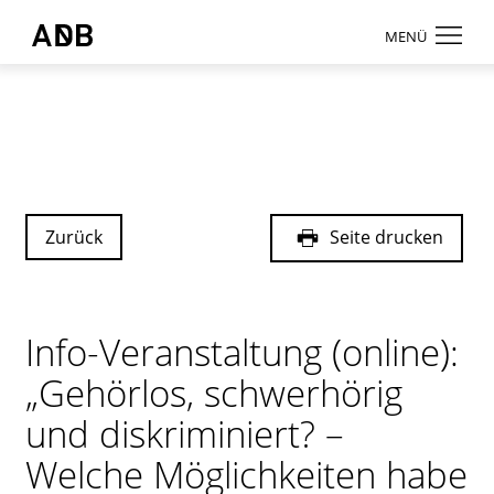
Zum Hauptmenü
Zum Hauptinhalt
MENÜ
Antidiskriminierungsbüro Sachsen e.V.
Login
Onlinebereic
Aktuelles
Beratung
Zurück
Seite drucken
Weiterbildun
Information
Info-Veranstaltung (online):
↗ Nadis
„Gehörlos, schwerhörig
Über uns
und diskriminiert? –
Kontakt
Welche Möglichkeiten habe