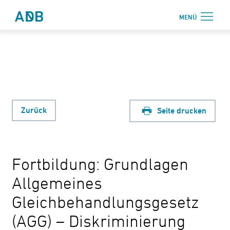
Zum Hauptmenü
Zum Hauptinhalt
MENÜ
Antidiskriminierungsbüro Sachsen e.V.
Login
Onlinebereich
Aktuelles
Beratung
Zurück
Seite drucken
Weiterbildung
Information
Fortbildung: Grundlagen
↗ Nadis
Allgemeines
Über uns
Gleichbehandlungsgesetz
Kontakt
(AGG) – Diskriminierung