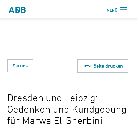
Zum Hauptmenü
Zum Hauptinhalt
MENÜ
Antidiskriminierungsbüro Sachsen e.V.
Login
Onlinebereich
Aktuelles
Beratung
Zurück
Seite drucken
Weiterbildung
Information
Dresden und Leipzig:
↗ Nadis
Gedenken und Kundgebung
Über uns
für Marwa El-Sherbini
Kontakt