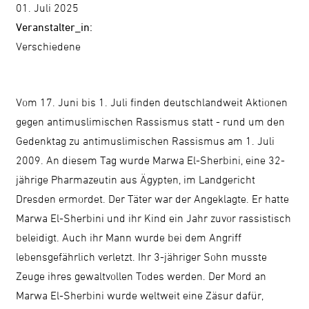
01. Juli 2025
Kontrast
Veranstalter_in:
ändern
Verschiedene
Schrift
Vom 17. Juni bis 1. Juli finden deutschlandweit Aktionen
vergrößern
gegen antimuslimischen Rassismus statt - rund um den
Gedenktag zu antimuslimischen Rassismus am 1. Juli
2009. An diesem Tag wurde Marwa El-Sherbini, eine 32-
Leichte
jährige Pharmazeutin aus Ägypten, im Landgericht
Sprache
Dresden ermordet. Der Täter war der Angeklagte. Er hatte
DGS
Marwa El-Sherbini und ihr Kind ein Jahr zuvor rassistisch
beleidigt. Auch ihr Mann wurde bei dem Angriff
lebensgefährlich verletzt. Ihr 3-jähriger Sohn musste
Zeuge ihres gewaltvollen Todes werden. Der Mord an
Suche
Marwa El-Sherbini wurde weltweit eine Zäsur dafür,