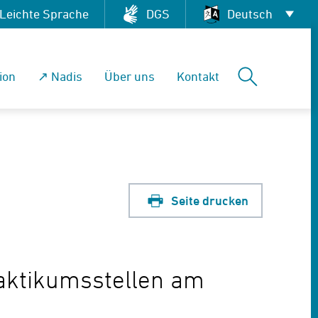
Leichte Sprache
DGS
Deutsch
Deutsch
Suchen
ion
↗ Nadis
Über uns
Kontakt
العربية
English
Français
Pусский
Seite drucken
Tiếng Việt
Español
aktikumsstellen am
فارسی