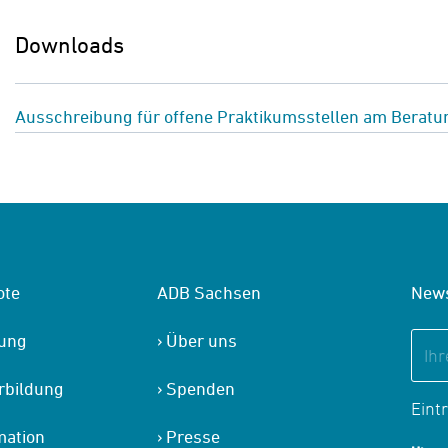
Downloads
Ausschreibung für offene Praktikumsstellen am Beratu
ote
ADB Sachsen
News
tung
Über uns
rbildung
Spenden
Eint
mation
Presse