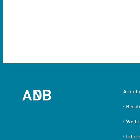
Angeb
Bera
Weite
Infor