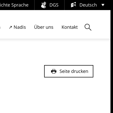
ichte Sprache
DGS
Deutsch
Deutsch
Suchen
n
↗ Nadis
Über uns
Kontakt
العربية
English
Français
Pусский
Seite drucken
Tiếng Việt
Español
فارسی