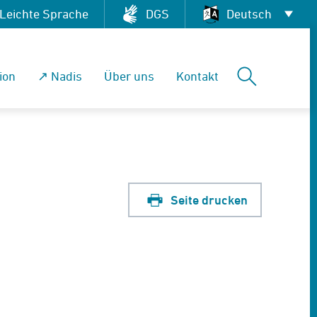
Leichte Sprache
DGS
Deutsch
Deutsch
Suchen
ion
↗ Nadis
Über uns
Kontakt
العربية
English
Français
Pусский
Seite drucken
Tiếng Việt
Español
فارسی