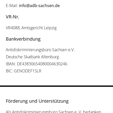
E-Mail:
info@adb-sachsen.de
Kontrast
ändern
VR-Nr.
Schrift
VR4088, Amtsgericht Leipzig
vergrößern
Bankverbindung
Antidiskriminierungsbüro Sachsen e.V.
Leichte
Deutsche Skatbank Altenburg
Sprache
IBAN: DE43830654080004630246
BIC: GENODEF1SLR
DGS
Förderung und Unterstützung
Suche
Als Antidiskriminierungsbüro Sachsen e. V. bedanken