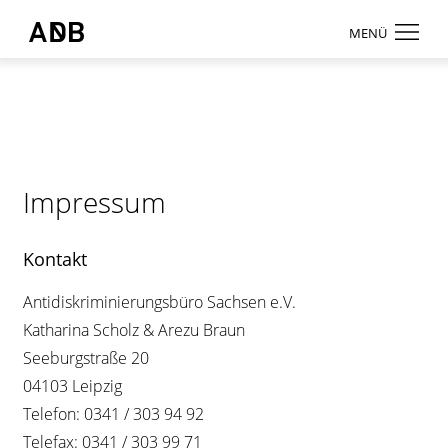
Zum Hauptmenü
Zum Hauptinhalt
MENÜ
Antidiskriminierungsbüro Sachsen e.V.
Login
Onlinebereic
Aktuelles
Impressum
Beratung
Weiterbildun
Kontakt
Information
Antidiskriminierungsbüro Sachsen e.V.
↗ Nadis
Katharina Scholz & Arezu Braun
Seeburgstraße 20
Über uns
04103 Leipzig
Kontakt
Telefon: 0341 / 303 94 92
Telefax: 0341 / 303 99 71