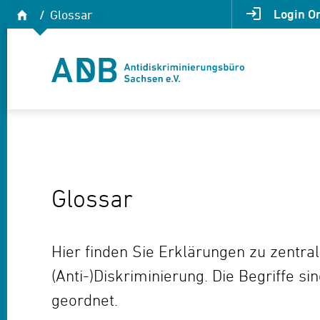
Zum Hauptmenü
Zum Hauptinhalt
Startseite
Login O
Glossar
Antidiskriminierungsbüro Sachsen e.V.
Glossar
Hier finden Sie Erklärungen zu zentr
(Anti-)Diskriminierung. Die Begriffe si
geordnet.