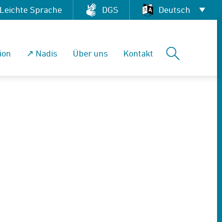
Leichte Sprache
DGS
Deutsch
Deutsch
Suchen
ion
↗ Nadis
Über uns
Kontakt
العربية
English
Français
Pусский
Tiếng Việt
Español
فارسی