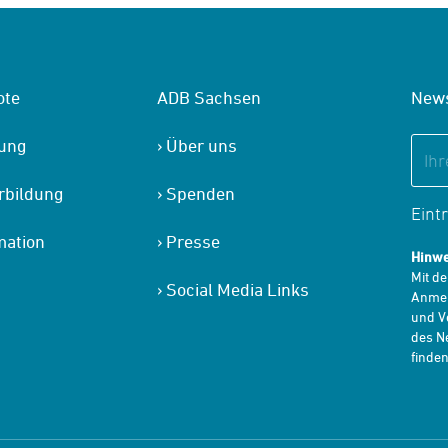
ote
ADB Sachsen
News
tung
Über uns
rbildung
Spenden
Eint
mation
Presse
Hinwe
Mit d
Social Media Links
Anmel
und V
des Ne
finden