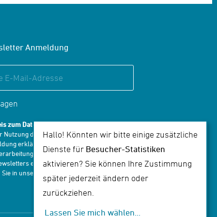
letter Anmeldung
ragen
is zum Datenschutz:
Hallo! Könnten wir bitte einige zusätzliche
er Nutzung des Formulars zur Newsletter-
dung erklären Sie sich mit der Speicherung
Dienste für
Besucher-Statistiken
erarbeitung Ihrer E-Mail-Adresse zum Erhalt
aktivieren? Sie können Ihre Zustimmung
wsletters einverstanden. Alle Infos dazu
 Sie in unserer
Datenschutzerklärung
.
später jederzeit ändern oder
zurückziehen.
Lassen Sie mich wählen
...