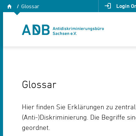
Zum Hauptmenü
Zum Hauptinhalt
Startseite
Login O
Glossar
Antidiskriminierungsbüro Sachsen e.V.
Glossar
Hier finden Sie Erklärungen zu zentr
(Anti-)Diskriminierung. Die Begriffe si
geordnet.