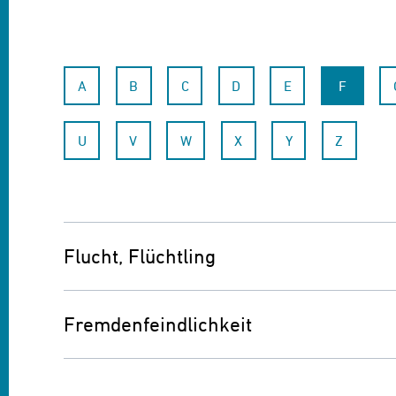
A
B
C
D
E
F
U
V
W
X
Y
Z
Flucht, Flüchtling
siehe Asyl, Migration
Fremdenfeindlichkeit
siehe Ausländerfeindlichkeit