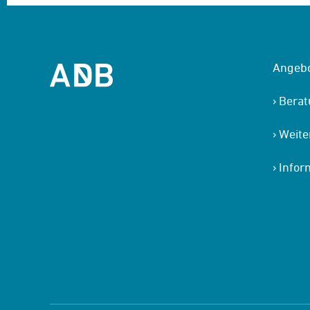
Angeb
Bera
Weite
Infor