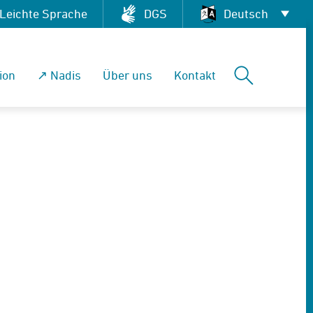
Leichte Sprache
DGS
Deutsch
Deutsch
Suchen
ion
↗ Nadis
Über uns
Kontakt
العربية
English
Français
Pусский
Tiếng Việt
Español
فارسی