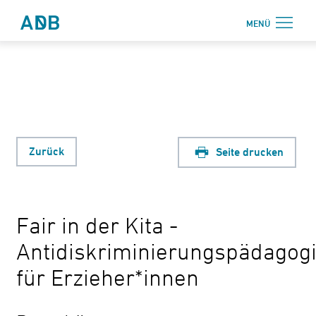
Zum Hauptmenü
Zum Hauptinhalt
MENÜ
Antidiskriminierungsbüro Sachsen e.V.
Login
Onlinebereich
Aktuelles
Beratung
Zurück
Seite drucken
Weiterbildung
Information
Fair in der Kita -
↗ Nadis
Antidiskriminierungspädagog
Über uns
für Erzieher*innen
Kontakt