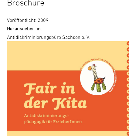
Broschüre
Kontrast
ändern
Veröffentlicht: 2009
Herausgeber_in:
Antidiskriminierungsbüro Sachsen e. V.
Schrift
vergrößern
Leichte
Sprache
DGS
Suche