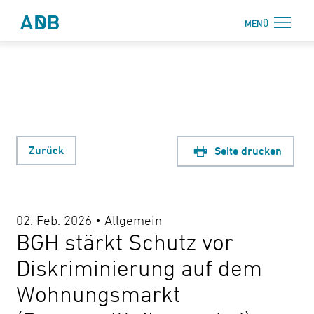
Zum Hauptmenü
Zum Hauptinhalt
MENÜ
Antidiskriminierungsbüro Sachsen e.V.
Login
Onlinebereich
Aktuelles
Beratung
Zurück
Seite drucken
Weiterbildung
Information
02. Feb. 2026 • Allgemein
↗ Nadis
BGH stärkt Schutz vor
Über uns
Diskriminierung auf dem
Wohnungsmarkt
Kontakt