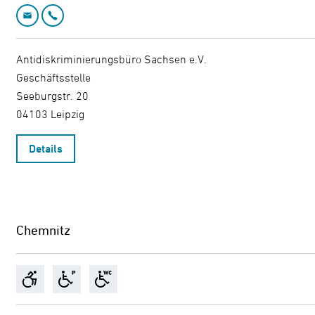
Email: leipzig@adb-sachsen.de
Telefon: 0341 / 306 907 87
Antidiskriminierungsbüro Sachsen e.V.

Geschäftsstelle

Seeburgstr. 20

04103 Leipzig
Details
Chemnitz