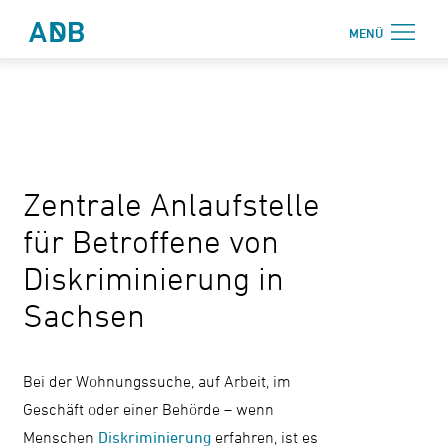
Zum Hauptmenü
Zum Hauptinhalt
MENÜ
Antidiskriminierungsbüro Sachsen e.V.
Login
Onlinebereich
Aktuelles
Zentrale Anlaufstelle
Beratung
für Betroffene von
Weiterbildung
Diskriminierung in
Information
Sachsen
↗ Nadis
Über uns
Bei der Wohnungssuche, auf Arbeit, im
Geschäft oder einer Behörde – wenn
Kontakt
Menschen
Diskriminierung
erfahren, ist es