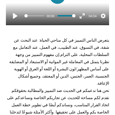
Play
00:00
04:34
Play
Enter
Settin
fullscreen
يتعرض الناس التمییز في كل مناحي الحیاة: عند البحث عن
شقة، في التسوق، عند الطبیب، في العمل، عند التعامل مع
السلطات المحلیة، على الترام.إن مفهوم التمييز من وجهة
نظرنا يتمثل في المعاملة غیر المواتیة أو الاستبعاد أو المضایقة
على أساس المظھر/لون البشرة أو اللغة أو العرق أو الھویة
الجنسیة، العمر، الجنس، الدین أو المعتقد، وجمیع أشكال
الإعاقة.
نحن ھنا ندعمكم في الحدیث ضد التمییز والمطالبة بحقوقكم.
نقدم لكم مساحة للحدیث عن تجاربكم الخاصة ونساعدكم على
اتخاذ القرار المناسب، ونساندكم أيضًا في تطویر خطة العمل
الخاصة بكم والعمل على تحقيقها. وأكثر الأمثلة شيوعًا لتدخلنا