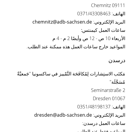
09111 Chemnitz
الهاتف: 0371/43308463
البريد الإلكتروني:
chemnitz@adb-sachsen.de
ساعات العمل كيمنتس:
الأربعاء 10 ص - 12 ص
وأيضًا
2 م - 4 م
المواعيد خارج ساعات العمل هذه ممكنة عند الطلب.
درسدن
مَكتَب الاستِشارات لِمُكافَحَة التَّمْييز في ساكسونيا "جَمعيَّةٌ
مُسَجَّلَة"
Seminarstraße 2
01067 Dresden
الهاتف: 0351/48198137
البريد الإلكتروني:
dresden@adb-sachsen.de
ساعات العمل درسدن:
المواعيد فقط عند الطلب.