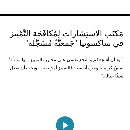
مَكتَب الاستِشارات لِمُكافَحَة التَّمْييز
في ساكسونيا "جَمعيَّةٌ مُسَجَّلَة"
"أود أن أشجعكم وأشجع نفسي على محاربة التمییز. إنھا مسألةٌ
تمسُ كرامتنا وعزة أنفسنا؛ فالتمییز أمرٌ صعب ویجب أن نفعل
شیئًا حياله."