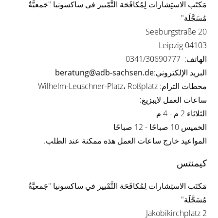
مَكتَب الاستِشارات لِمُكافَحَة التَّمْييز في ساكسونيا "جَمعيَّةٌ
مُسَجَّلَة"
Seeburgstraße 20
04103 Leipzig
الهاتف: 0341/30690777
البريد الإلكتروني:
beratung@adb-sachsen.de
محطات الترام: Wilhelm-Leuschner-Platz، Roßplatz
ساعات العمل لايبزيغ:
الثلاثاء 2 م - 4 م
الخميس 10 صباحًا - 12 صباحًا
المواعيد خارج ساعات العمل هذه ممكنة عند الطلب.
كيمنتس
مَكتَب الاستِشارات لِمُكافَحَة التَّمْييز في ساكسونيا "جَمعيَّةٌ
مُسَجَّلَة"
Jakobikirchplatz 2