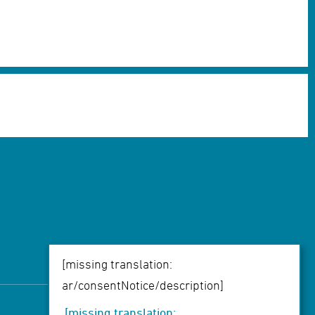
ትግርኛ
[missing translation:
ar/consentNotice/description]
[missing translation: