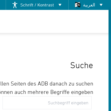
العربية
Schrift / Kontrast
g
Deutsch
Kontrast ändern
العربية
English
Français
Suche
Pусский
Tiếng Việt
allen Seiten des ADB danach zu suchen.
Español
önnen auch mehrere Begriffe eingeben.
Suchen
فارسی