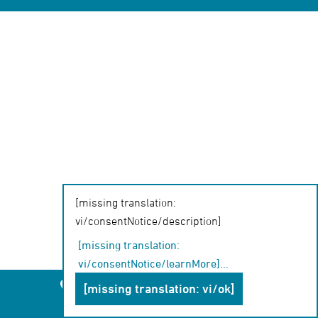
[missing translation:
vi/consentNotice/description]
[missing translation:
vi/consentNotice/learnMore]
...
Leipzig
Chemnitz
Dresden
[missing translation: vi/ok]
Chat-Beratung