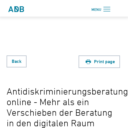
To the main menu
To the main content
MENU
Antidiskriminierungsbüro Sachsen e.V.
Login
online area
Request
advice
Back
Print page
Report
discrimination
Antidiskriminierungsberatun
Change
online - Mehr als ein
contrast
Verschieben der Beratung
in den digitalen Raum