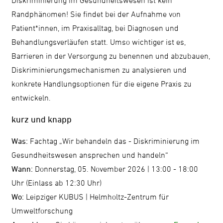
ändern
Randphänomen! Sie findet bei der Aufnahme von
Patient*innen, im Praxisalltag, bei Diagnosen und
Schrift
Behandlungsverläufen statt. Umso wichtiger ist es,
vergrößern
Barrieren in der Versorgung zu benennen und abzubauen,
Diskriminierungsmechanismen zu analysieren und
konkrete Handlungsoptionen für die eigene Praxis zu
Leichte
entwickeln.
Sprache
kurz und knapp
DGS
Was:
Fachtag „Wir behandeln das - Diskriminierung im
Gesundheitswesen ansprechen und handeln“
Wann:
Donnerstag, 05. November 2026 | 13:00 - 18:00
Suche
Uhr (Einlass ab 12:30 Uhr)
Wo:
Leipziger KUBUS | Helmholtz-Zentrum für
Umweltforschung