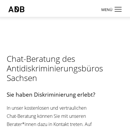
Zum Hauptmenü
Zum Hauptinhalt
MENÜ
Antidiskriminierungsbüro Sachsen e.V.
Login
Onlinebereic
Aktuelles
Chat-Beratung des
Beratung
Antidiskriminierungsbüros
Weiterbildun
Sachsen
Information
Sie haben Diskriminierung erlebt?
↗ Nadis
Über uns
In unser kostenlosen und vertraulichen
Chat-Beratung können Sie mit unseren
Kontakt
Berater*innen dazu in Kontakt treten. Auf