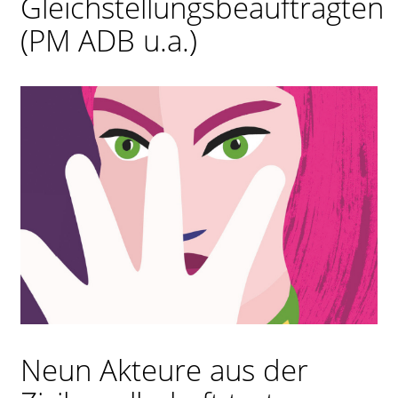
Gleichstellungsbeauftragten
(PM ADB u.a.)
Kontrast
ändern
Schrift
vergrößern
Leichte
Sprache
DGS
Neun Akteure aus der
Suche