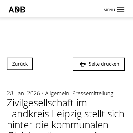
Zum Hauptmenü
Zum Hauptinhalt
MENÜ
Antidiskriminierungsbüro Sachsen e.V.
Login
Onlinebereic
Aktuelles
Beratung
Zurück
Seite drucken
Weiterbildun
Information
28. Jan. 2026 • Allgemein Pressemitteilung
↗ Nadis
Zivilgesellschaft im
Über uns
Landkreis Leipzig stellt sich
hinter die kommunalen
Kontakt