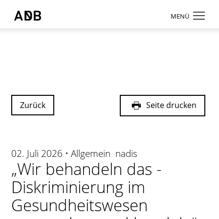
Zum Hauptmenü
Zum Hauptinhalt
MENÜ
Antidiskriminierungsbüro Sachsen e.V.
Login
Onlinebereic
Aktuelles
Beratung
Zurück
Seite drucken
Weiterbildun
Information
02. Juli 2026 • Allgemein nadis
↗ Nadis
„Wir behandeln das -
Über uns
Diskriminierung im
Gesundheitswesen
Kontakt